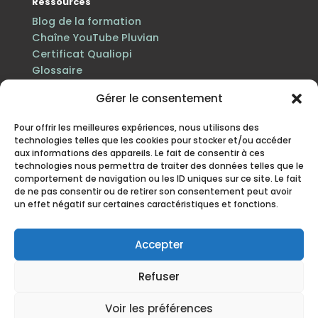
Ressources
Blog de la formation
Chaîne YouTube Pluvian
Certificat Qualiopi
Glossaire
Gérer le consentement
Pour offrir les meilleures expériences, nous utilisons des
technologies telles que les cookies pour stocker et/ou accéder
aux informations des appareils. Le fait de consentir à ces
technologies nous permettra de traiter des données telles que le
comportement de navigation ou les ID uniques sur ce site. Le fait
de ne pas consentir ou de retirer son consentement peut avoir
un effet négatif sur certaines caractéristiques et fonctions.
Certification Qualiopi au titre des actions de
formation · n° de déclaration d’activité 84 38 06816 38
enregistré auprès du préfet de la région Auvergne-
Accepter
Rhône-Alpes.
Refuser
Mentions légales
·
Politique de protection des
données personnelles
·
Politique cookies
·
CGV
· Site
Voir les préférences
mis à jour en juillet 2026