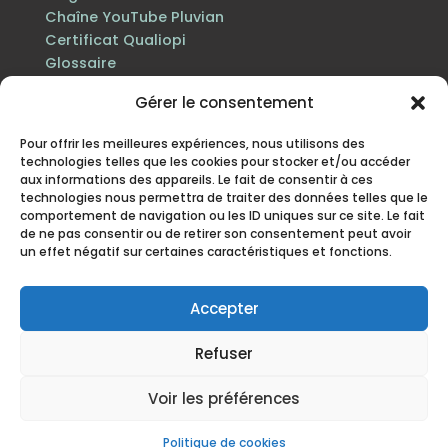
Chaîne YouTube Pluvian
Certificat Qualiopi
Glossaire
Gérer le consentement
Pour offrir les meilleures expériences, nous utilisons des
technologies telles que les cookies pour stocker et/ou accéder
aux informations des appareils. Le fait de consentir à ces
technologies nous permettra de traiter des données telles que le
comportement de navigation ou les ID uniques sur ce site. Le fait
de ne pas consentir ou de retirer son consentement peut avoir
un effet négatif sur certaines caractéristiques et fonctions.
Certification Qualiopi au titre des actions de
formation · n° de déclaration d’activité 84 38 06816 38
enregistré auprès du préfet de la région Auvergne-
Accepter
Rhône-Alpes.
Refuser
Mentions légales
·
Politique de protection des
données personnelles
·
Politique cookies
·
CGV
· Site
Voir les préférences
mis à jour en juillet 2026
Politique de cookies