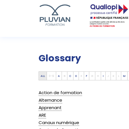
Glossary
ALL
0-9
A
B
C
D
E
F
G
H
I
J
K
L
M
Action de formation
Alternance
Apprenant
ARE
Canaux numérique