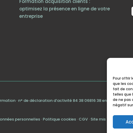
Formation acquisition clients :
optimisez la présence en ligne de votre
entreprise
Pour offrir
que les co
fait de co
telles que 
de ne pas 
formation · n° de déclaration d’activité 84 38 06816 38 enregistré au
négatif sur
données personnelles
·
Politique cookies
·
CGV
· Site mis à jour en juil
Ac