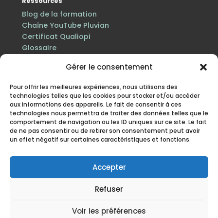
Ressources
Blog de la formation
Chaîne YouTube Pluvian
Certificat Qualiopi
Glossaire
Gérer le consentement
Pour offrir les meilleures expériences, nous utilisons des
technologies telles que les cookies pour stocker et/ou accéder
aux informations des appareils. Le fait de consentir à ces
technologies nous permettra de traiter des données telles que le
comportement de navigation ou les ID uniques sur ce site. Le fait
de ne pas consentir ou de retirer son consentement peut avoir
un effet négatif sur certaines caractéristiques et fonctions.
Certification Qualiopi au titre des actions de
formation · n° de déclaration d’activité 84 38 06816 38
enregistré auprès du préfet de la région Auvergne-
Accepter
Rhône-Alpes.
Refuser
Mentions légales
·
Politique de protection des
données personnelles
·
Politique cookies
·
CGV
· Site
Voir les préférences
mis à jour en juillet 2026