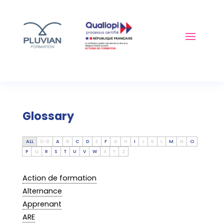
Glossary
ALL
0-9
A
B
C
D
E
F
G
H
I
J
K
L
M
N
O
P
Q
R
S
T
U
V
W
X
Y
Z
Action de formation
Alternance
Apprenant
ARE