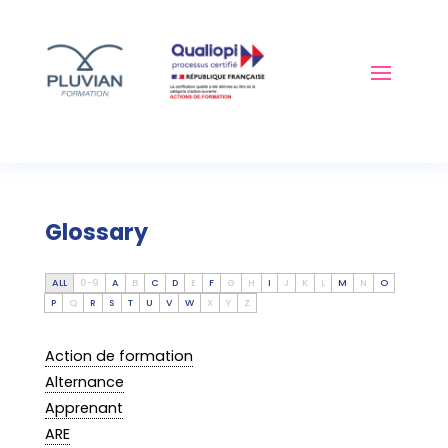
Glossary
ALL
0-9
A
B
C
D
E
F
G
H
I
J
K
L
M
N
O
P
Q
R
S
T
U
V
W
X
Y
Z
Action de formation
Alternance
Apprenant
ARE