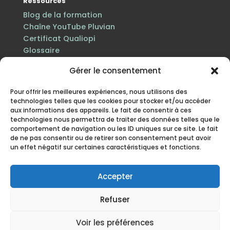
Ressources
Blog de la formation
Chaîne YouTube Pluvian
Certificat Qualiopi
Glossaire
Gérer le consentement
Pour offrir les meilleures expériences, nous utilisons des
technologies telles que les cookies pour stocker et/ou accéder
aux informations des appareils. Le fait de consentir à ces
technologies nous permettra de traiter des données telles que le
comportement de navigation ou les ID uniques sur ce site. Le fait
de ne pas consentir ou de retirer son consentement peut avoir
un effet négatif sur certaines caractéristiques et fonctions.
Certification Qualiopi au titre des actions de
formation · n° de déclaration d’activité 84 38 06816 38
enregistré auprès du préfet de la région Auvergne-
Accepter
Rhône-Alpes.
Refuser
Mentions légales
·
Politique de protection des
données personnelles
·
Politique cookies
·
CGV
· Site
Voir les préférences
mis à jour en juillet 2026