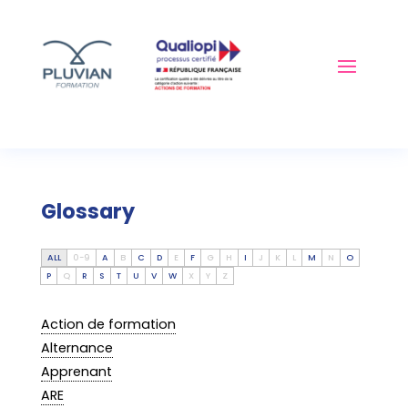
Glossary
ALL
0-9
A
B
C
D
E
F
G
H
I
J
K
L
M
N
O
P
Q
R
S
T
U
V
W
X
Y
Z
Action de formation
Alternance
Apprenant
ARE