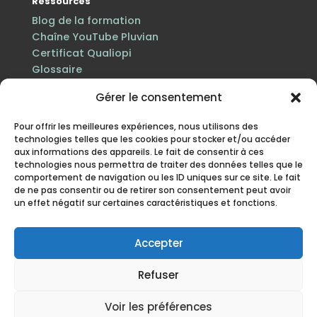
Ressources
Blog de la formation
Chaîne YouTube Pluvian
Certificat Qualiopi
Glossaire
Gérer le consentement
Pour offrir les meilleures expériences, nous utilisons des
technologies telles que les cookies pour stocker et/ou accéder
aux informations des appareils. Le fait de consentir à ces
technologies nous permettra de traiter des données telles que le
comportement de navigation ou les ID uniques sur ce site. Le fait
de ne pas consentir ou de retirer son consentement peut avoir
un effet négatif sur certaines caractéristiques et fonctions.
Certification Qualiopi au titre des actions de
formation · n° de déclaration d’activité 84 38 06816 38
enregistré auprès du préfet de la région Auvergne-
Accepter
Rhône-Alpes.
Refuser
Mentions légales
·
Politique de protection des
données personnelles
·
Politique cookies
·
CGV
· Site
Voir les préférences
mis à jour en juillet 2026