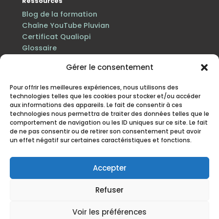
Ressources
Blog de la formation
Chaîne YouTube Pluvian
Certificat Qualiopi
Glossaire
Gérer le consentement
Pour offrir les meilleures expériences, nous utilisons des
technologies telles que les cookies pour stocker et/ou accéder
aux informations des appareils. Le fait de consentir à ces
technologies nous permettra de traiter des données telles que le
comportement de navigation ou les ID uniques sur ce site. Le fait
de ne pas consentir ou de retirer son consentement peut avoir
un effet négatif sur certaines caractéristiques et fonctions.
Certification Qualiopi au titre des actions de
formation · n° de déclaration d’activité 84 38 06816 38
enregistré auprès du préfet de la région Auvergne-
Accepter
Rhône-Alpes.
Refuser
Mentions légales
·
Politique de protection des
données personnelles
·
Politique cookies
·
CGV
· Site
Voir les préférences
mis à jour en juillet 2026