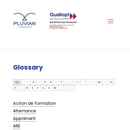
Glossary
ALL
0-9
A
B
C
D
E
F
G
H
I
J
K
L
M
N
O
P
Q
R
S
T
U
V
W
X
Y
Z
Action de formation
Alternance
Apprenant
ARE