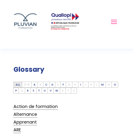
Glossary
ALL
0-9
A
B
C
D
E
F
G
H
I
J
K
L
M
N
O
P
Q
R
S
T
U
V
W
X
Y
Z
Action de formation
Alternance
Apprenant
ARE