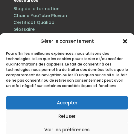
Ressources
Blog de la formation
Chaîne YouTube Pluvian
Certificat Qualiopi
Glossaire
Gérer le consentement
Pour offrir les meilleures expériences, nous utilisons des
technologies telles que les cookies pour stocker et/ou accéder
aux informations des appareils. Le fait de consentir à ces
technologies nous permettra de traiter des données telles que le
comportement de navigation ou les ID uniques sur ce site. Le fait
de ne pas consentir ou de retirer son consentement peut avoir
un effet négatif sur certaines caractéristiques et fonctions.
Certification Qualiopi au titre des actions de
formation · n° de déclaration d’activité 84 38 06816 38
enregistré auprès du préfet de la région Auvergne-
Accepter
Rhône-Alpes.
Refuser
Mentions légales
·
Politique de protection des
données personnelles
·
Politique cookies
·
CGV
· Site
Voir les préférences
mis à jour en juillet 2026