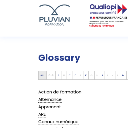
Glossary
ALL
0-9
A
B
C
D
E
F
G
H
I
J
K
L
M
Action de formation
Alternance
Apprenant
ARE
Canaux numérique