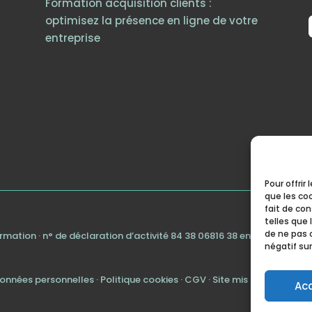
Formation acquisition clients :
optimisez la présence en ligne de votre
entreprise
Pour offrir
que les co
fait de co
telles que 
de ne pas 
formation · n° de déclaration d’activité 84 38 06816 38 enregistré au
négatif sur
données personnelles
·
Politique cookies
·
CGV
· Site mis à jour en juil
Ac